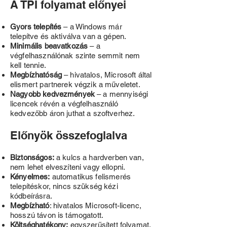
A TPI folyamat előnyei
Gyors telepítés
– a Windows már
telepítve és aktiválva van a gépen.
Minimális beavatkozás
– a
végfelhasználónak szinte semmit nem
kell tennie.
Megbízhatóság
– hivatalos, Microsoft által
elismert partnerek végzik a műveletet.
Nagyobb kedvezmények
– a mennyiségi
licencek révén a végfelhasználó
kedvezőbb áron juthat a szoftverhez.
Előnyök összefoglalva
Biztonságos:
a kulcs a hardverben van,
nem lehet elveszíteni vagy ellopni.
Kényelmes:
automatikus felismerés
telepítéskor, nincs szükség kézi
kódbeírásra.
Megbízható
: hivatalos Microsoft-licenc,
hosszú távon is támogatott.
Költséghatékony:
egyszerűsített folyamat,