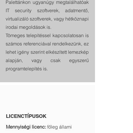
Palettánkon ugyanúgy megtalálhatóak
IT security szoftverek, adatmentő,
virtualizáló szoftverek, vagy hétköznapi
irodai megoldások is.
Tömeges telepítéssel kapcsolatosan is
számos referenciával rendelkezünk, ez
lehet igény szerint elkészített lemezkép
alapján, vagy csak egyszerű
programtelepítés is.
LICENCTÍPUSOK
Mennyiségi licenc:
főleg állami