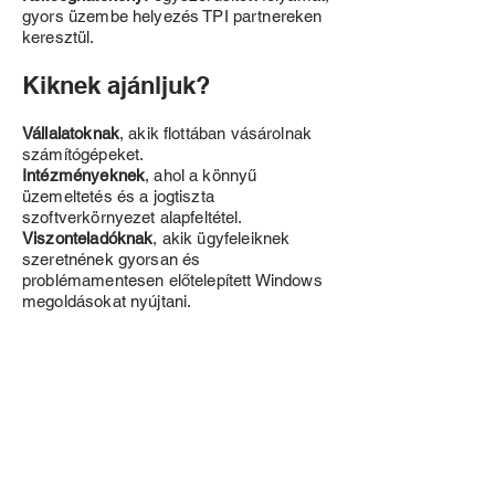
gyors üzembe helyezés TPI partnereken
keresztül.
Kiknek ajánljuk?
Vállalatoknak
, akik flottában vásárolnak
számítógépeket.
Intézményeknek
, ahol a könnyű
üzemeltetés és a jogtiszta
szoftverkörnyezet alapfeltétel.
Viszonteladóknak
, akik ügyfeleiknek
szeretnének gyorsan és
problémamentesen előtelepített Windows
megoldásokat nyújtani.
Ha Ön is megbízható, hivatalos Microsoft
Windows licenceket keres, válassza
cégünket!
Segítünk a megfelelő megoldás
kiválasztásában, és biztosítjuk, hogy
minden gépére jogtiszta, BIOS-ban tárolt
digitális kulccsal és TPI által előtelepített