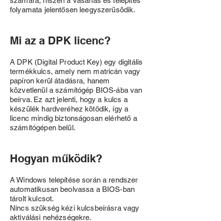
számára, hiszen a vásárlás és telepítés
folyamata jelentősen leegyszerűsödik.
Mi az a DPK licenc?
A DPK (Digital Product Key) egy digitális
termékkulcs, amely nem matricán vagy
papíron kerül átadásra, hanem
közvetlenül a számítógép BIOS-ába van
beírva. Ez azt jelenti, hogy a kulcs a
készülék hardveréhez kötődik, így a
licenc mindig biztonságosan elérhető a
számítógépen belül.
Hogyan működik?
A Windows telepítése során a rendszer
automatikusan beolvassa a BIOS-ban
tárolt kulcsot.
Nincs szükség kézi kulcsbeírásra vagy
aktiválási nehézségekre.