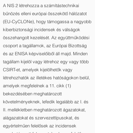
A NIS 2 létrehozza a számítástechnikai
bűnözés elleni európai összekötő hálózatot
(EU-CyCLONe), hogy támogassa a nagyobb
kiberbiztonsági incidensek és válságok
összehangolt kezelését. Az együttműködési
csoport a tagállamok, az Európai Bizottság
és az ENISA képviselőiből áll majd. Minden
tagállam kijelöl vagy létrehoz egy vagy több
CSIRT-et, amelyek kijelölhetők vagy
létrehozhatók az illetékes hatóságokon belül,
amelyek megfelelnek a 11. cikk (1)
bekezdésében meghatározott
követelményeknek, lefedik legalább az I. és
II. mellékletben meghatározott ágazatokat,
alágazatokat és szervezettípusokat, és
egyértelműen felelősek az incidensek