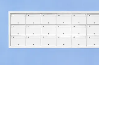
ASK FOR AN OFFER
Felmerülő kérdés esetén vedd fel
velünk a kapcsolatot, hogy minél
előbb megkezdhessük a közös