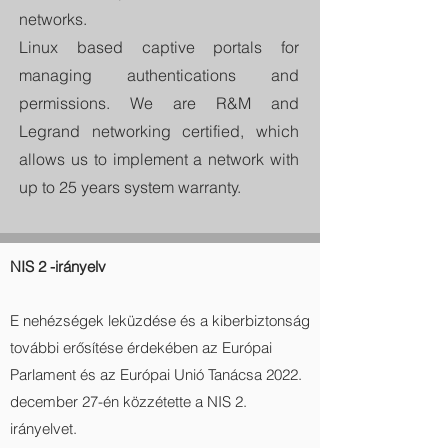
networks.
Linux based captive portals for
managing authentications and
permissions. We are R&M and
Legrand networking certified, which
allows us to implement a network with
up to 25 years system warranty.
NIS 2 -irányelv
E nehézségek leküzdése és a kiberbiztonság
további erősítése érdekében az Európai
Parlament és az Európai Unió Tanácsa 2022.
december 27-én közzétette a NIS 2.
irányelvet.